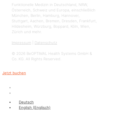
Funktionelle Medizin in Deutschland, NRW,
Österreich, Schweiz und Europa, einschließlich
München, Berlin, Hamburg, Hannover,
Stuttgart, Aachen, Bremen, Dresden, Frankfurt,
Hildesheim, Würzburg, Boppard, Köln, Wien,
Zürich und mehr.
Impressum
|
Datenschutz
© 2026 BeOPTIMAL Health Systems GmbH &
Co. KG. All Rights Reserved.
Jetzt buchen
Deutsch
English
(
Englisch
)